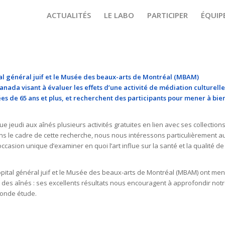
ACTUALITÉS
LE LABO
PARTICIPER
ÉQUIP
tal général juif et le Musée des beaux-arts de Montréal (MBAM)
da visant à évaluer les effets d’une activité de médiation culturelle
gées de 65 ans et plus, et recherchent des participants pour mener à bie
eudi aux aînés plusieurs activités gratuites en lien avec ses collections
. Dans le cadre de cette recherche, nous nous intéressons particulièrement a
occasion unique d’examiner en quoi l’art influe sur la santé et la qualité de
’Hôpital général juif et le Musée des beaux-arts de Montréal (MBAM) ont me
é des aînés : ses excellents résultats nous encouragent à approfondir not
conde étude.