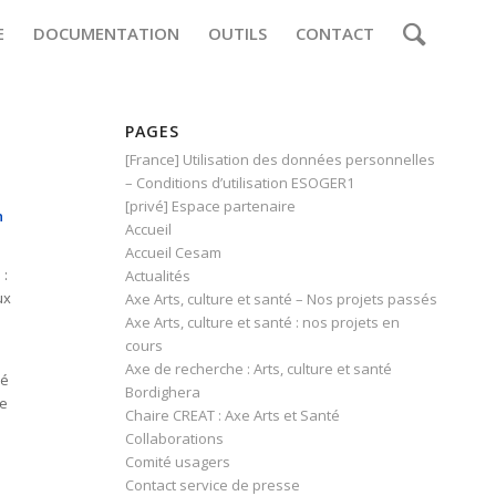
E
DOCUMENTATION
OUTILS
CONTACT
PAGES
[France] Utilisation des données personnelles
– Conditions d’utilisation ESOGER1
[privé] Espace partenaire
n
Accueil
Accueil Cesam
 :
Actualités
ux
Axe Arts, culture et santé – Nos projets passés
Axe Arts, culture et santé : nos projets en
cours
Axe de recherche : Arts, culture et santé
né
Bordighera
re
Chaire CREAT : Axe Arts et Santé
Collaborations
Comité usagers
Contact service de presse